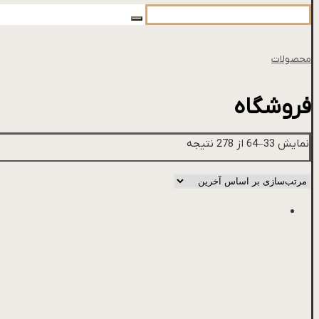
محصولات
فروشگاه
نمایش 33–64 از 278 نتیجه