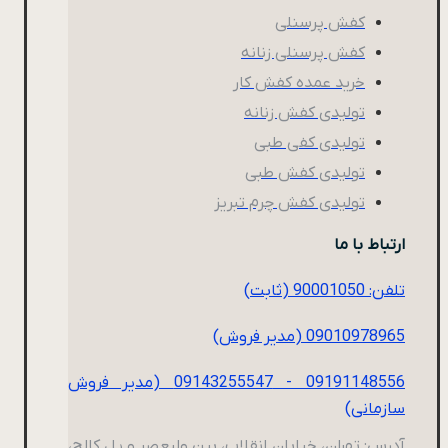
کفش پرسنلی
کفش پرسنلی زنانه
خرید عمده کفش کار
تولیدی کفش زنانه
تولیدی کفی طبی
تولیدی کفش طبی
تولیدی کفش چرم تبریز
ارتباط با ما
تلفن: 90001050 (ثابت)
09010978965 (مدیر فروش)
09191148556 - 09143255547 (مدیر فروش
سازمانی)
آدرس: تهران، خیابان انقلاب، بین ولیعصر و پل کالج،