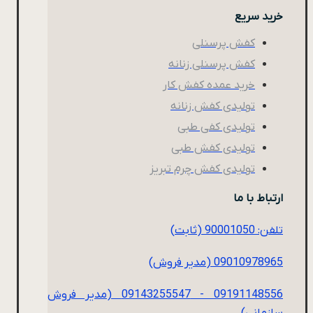
خرید سریع
کفش پرسنلی
کفش پرسنلی زنانه
خرید عمده کفش کار
تولیدی کفش زنانه
تولیدی کفی طبی
تولیدی کفش طبی
تولیدی کفش چرم تبریز
ارتباط با ما
تلفن: 90001050 (ثابت)
09010978965 (مدیر فروش)
09191148556 - 09143255547 (مدیر فروش
سازمانی)