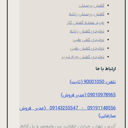
کفش پرسنلی
کفش پرسنلی زنانه
خرید عمده کفش کار
تولیدی کفش زنانه
تولیدی کفی طبی
تولیدی کفش طبی
تولیدی کفش چرم تبریز
ارتباط با ما
تلفن: 90001050 (ثابت)
09010978965 (مدیر فروش)
09191148556 - 09143255547 (مدیر فروش
سازمانی)
آدرس: تهران، خیابان انقلاب، بین ولیعصر و پل کالج،