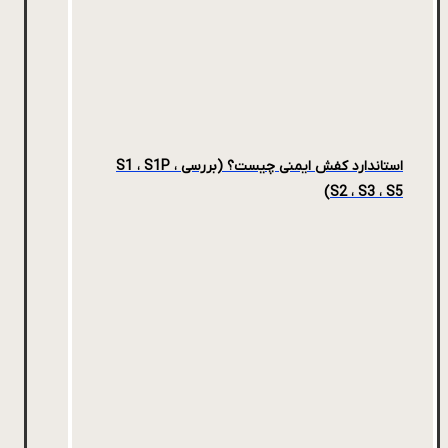
استاندارد کفش ایمنی چیست؟ (بررسی S1 ، S1P ،
S2 ، S3 ، S5)