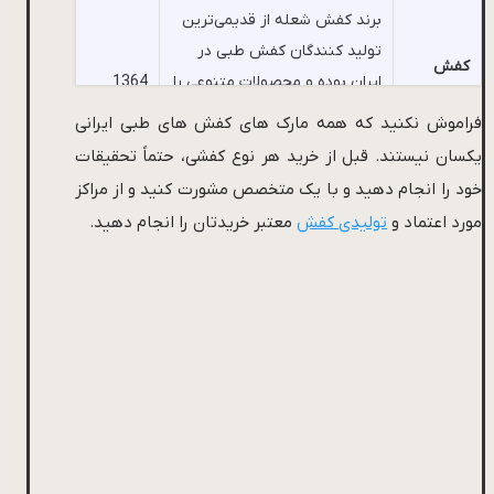
برند کفش شعله از قدیمی‌ترین
تولید کنندگان کفش طبی در
کفش
ایران بوده و محصولات متنوعی را
1364
شعله
با تمرکز بر راحتی و عدم تعریق پا
فراموش نکنید که همه مارک های کفش های طبی ایرانی
تولید می‌کند.
یکسان نیستند. قبل از خرید هر نوع کفشی، حتماً تحقیقات
خود را انجام دهید و با یک متخصص مشورت کنید و از مراکز
چرم روشن تولیدکننده
مورد اعتماد و
تولیدی کفش
معتبر خریدتان را انجام دهید.
کفش‌های دست‌دوز چرمی است
که علاوه بر راحتی، طراحی‌های
چرم روشن
شیک و مدرنی نیز دارد. این برند
1380
به تولید کفش‌های طبی که
مناسب استفاده طولانی مدت
هستند، شهرت دارد.
برند دکترماخ تولیدکننده
کفش‌های طبی با طراحی
ارگونومیک است که هدف اصلی